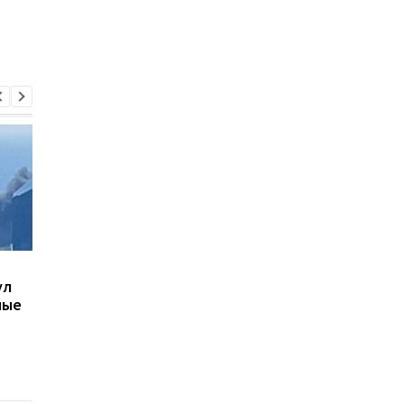
В Киеве увеличилось
В ТЦК в Житомирско
ул
число погибших в
области скончался 4
ные
результате обстрела 5
летний
августа
военнообязанный:
начато расследован