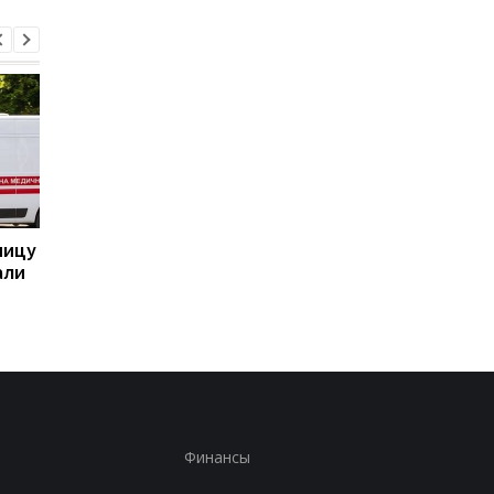
ницу
Бывшему главе МИД
Италия резко ответ
али
Венгрии Сийярто
на угрозы Испании
грозит тюрьма
Финансы