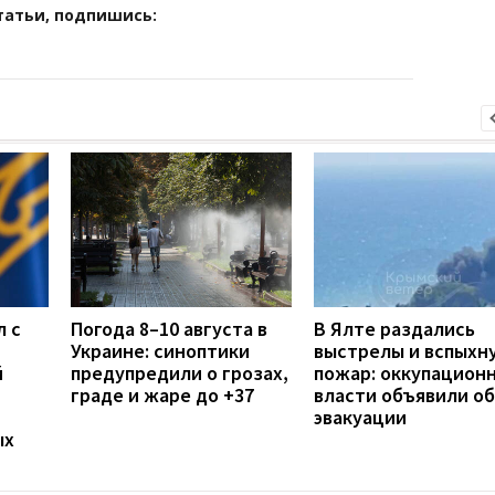
татьи, подпишись:
л с
Погода 8–10 августа в
В Ялте раздались
Украине: синоптики
выстрелы и вспыхн
й
предупредили о грозах,
пожар: оккупацион
граде и жаре до +37
власти объявили об
эвакуации
ых