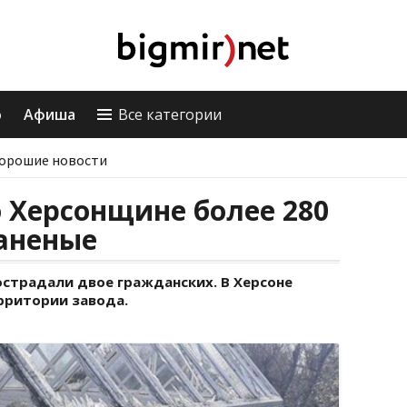
о
Афиша
Все категории
орошие новости
 Херсонщине более 280
раненые
острадали двое гражданских. В Херсоне
рритории завода.