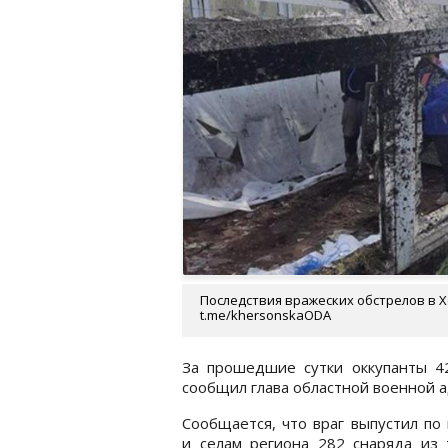
Последствия вражеских обстрелов в Х
t.me/khersonskaODA
За прошедшие сутки оккупанты 42
сообщил глава областной военной 
Сообщается, что враг выпустил по
и селам региона 282 снаряда из 