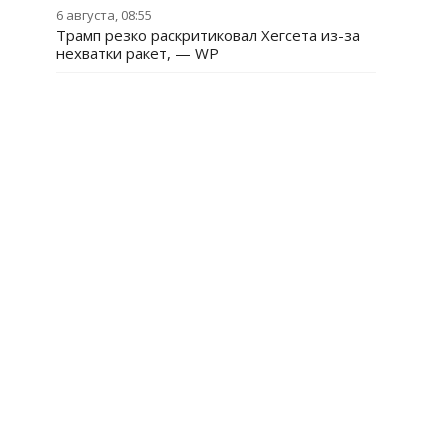
6 августа, 08:55
Трамп резко раскритиковал Хегсета из-за
нехватки ракет, — WP