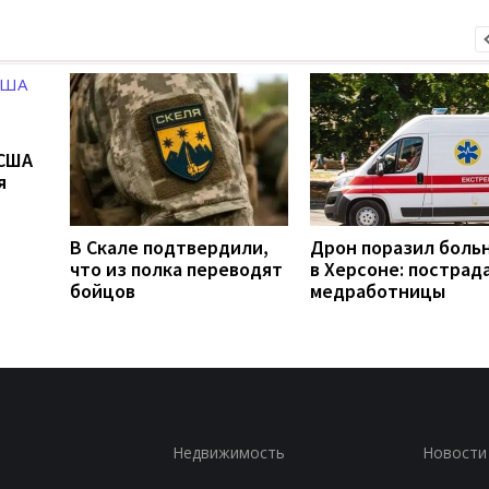
 США
я
В Скале подтвердили,
Дрон поразил боль
что из полка переводят
в Херсоне: пострад
бойцов
медработницы
Недвижимость
Новости