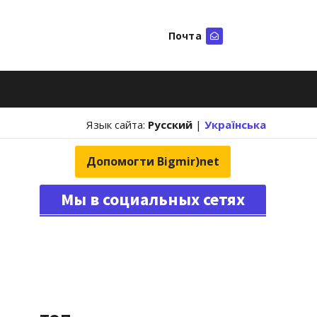
Почта
Искать
Язык сайта:
Русский
|
Українська
Допомогти Bigmir)net
Мы в социальных сетях