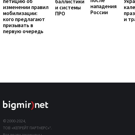
после
петицию об
Укра
баллистики
нападения
изменении правил
кал
и системы
России
мобилизации:
пра
ПРО
кого предлагают
и т
призывать в
первую очередь
© 2000-2024,
ТОВ «КЕПРЕЙТ ПАРТНЕРС»".
Все права защищены.