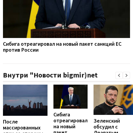
Сибига отреагировал на новый пакет санкций ЕС
против России
Внутри "Новости bigmir)net
Сибига
отреагировал
Зеленский
После
на новый
обсудил с
массированных
пакет
Драпатым