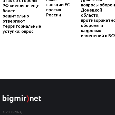
атак со стороны
санкций ЕС
вопросы оборо
РФ киевляне ещё
против
Донецкой
более
России
области,
решительно
противоракетн
отвергают
обороны и
территориальные
кадровых
уступки: опрос
изменений в ВС
© 2000-2024,