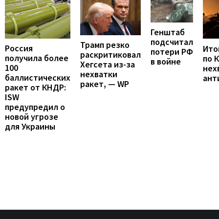
Генштаб
подсчитал
Трамп резко
Россия
Итог
потери РФ
раскритиковал
получила более
по 
в войне
Хегсета из-за
100
нех
нехватки
баллистических
ант
ракет, — WP
ракет от КНДР:
ISW
предупредил о
новой угрозе
для Украины