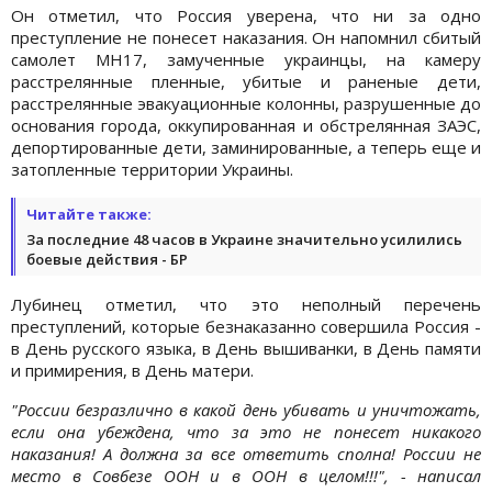
Он отметил, что Россия уверена, что ни за одно
преступление не понесет наказания. Он напомнил сбитый
самолет МН17, замученные украинцы, на камеру
расстрелянные пленные, убитые и раненые дети,
расстрелянные эвакуационные колонны, разрушенные до
основания города, оккупированная и обстрелянная ЗАЭС,
депортированные дети, заминированные, а теперь еще и
затопленные территории Украины.
Читайте также:
За последние 48 часов в Украине значительно усилились
боевые действия - БР
Лубинец отметил, что это неполный перечень
преступлений, которые безнаказанно совершила Россия -
в День русского языка, в День вышиванки, в День памяти
и примирения, в День матери.
"России безразлично в какой день убивать и уничтожать,
если она убеждена, что за это не понесет никакого
наказания! А должна за все ответить сполна! России не
место в Совбезе ООН и в ООН в целом!!!", - написал