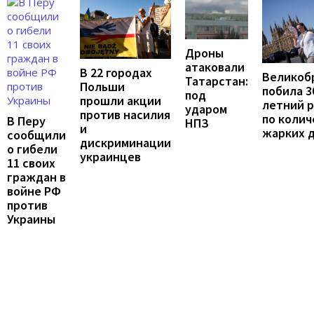
Дроны
атаковали
В 22 городах
Великоб
Татарстан:
Польши
побила 3
под
прошли акции
летний 
ударом
против насилия
по колич
В Перу
НПЗ
и
жарких 
сообщили
дискриминации
о гибели
украинцев
11 своих
граждан в
войне РФ
против
Украины