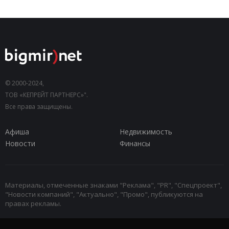
© 2000-2024,
ТОВ «КЕПРЕЙТ ПАРТНЕРС»".
Все права защищены.
Афиша
Недвижимость
Новости
Финансы
Материалы, отмеченные знаками "Реклама", "PR", "Спецпроект",
"Новости компаний", "Актуально", "Промо", публикуются на
правах рекламы.