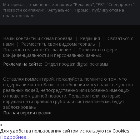
Материалы, отмеченные знаками "Реклама", "PR", "Спецпроект",
"Новости компаний", "Актуально", "Промо", публикуются на
правах рекламы.
Наши контакты и схема проезда
|
Редакция
|
Связаться с
нами
|
Разместить свои видеоматериалы
|
Пользовательское Соглашение
|
Политика в сфере
конфиденциальности и персональных данных
Реклама на сайте:
Отдел продаж digital рекламы
Оставляя комментарий, пожалуйста, помните о том, что
содержание и тон Вашего сообщения могут задеть чувства
реальных людей, непосредственно или косвенно имеющих
отношение к данной новости. Пользователи, которые
нарушают эти правила грубо или систематически, будут
заблокированы.
Полная версия правил
x
Для удобства пользования сайтом используются Cookies.
Подробнее...