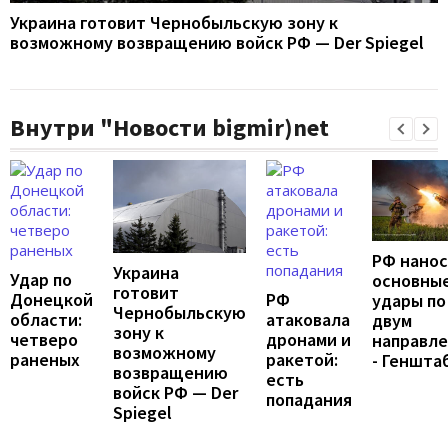
Украина готовит Чернобыльскую зону к
возможному возвращению войск РФ — Der Spiegel
Внутри "Новости bigmir)net
РФ нано
Украина
Удар по
основны
готовит
Донецкой
РФ
удары по
Чернобыльскую
области:
атаковала
двум
зону к
четверо
дронами и
направл
возможному
раненых
ракетой:
- Геншта
возвращению
есть
войск РФ — Der
попадания
Spiegel