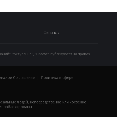
Финансы
аний", "Актуально", "Промо", публикуются на правах
льское Соглашение
|
Политика в сфере
реальных людей, непосредственно или косвенно
ут заблокированы.