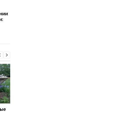
Зеленский объявил о
Херсон полностью
создании украинской
остался без света
нии
баллистики и системы
после нападения
и:
ПРО
России
ю
вые
Итоги 06.08: Санкции
Назван объем помо
против РФ и дрон в
НАТО Украине на 202
Лейпциге
2027 годы