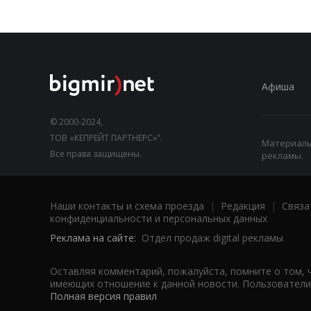
Афиша
© 2000-2024,
ТОВ «КЕПРЕЙТ ПАРТНЕРС»".
Материалы,
Все права защищены.
рекламы.
Наши контакты и схема проезда
|
Редакция
|
Связа
конфиденциальности и персональных данных
Реклама на сайте:
Отдел продаж digital рекламы
Оставляя комментарий, пожалуйста, помните о том, 
имеющих отношение к данной новости. Пользователи,
Полная версия правил