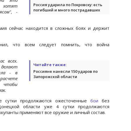
Россия ударила по Покровску: есть
, хотят
погибший и много пострадавших
сом", -
рмия сейчас находится в сложных боях и держит
нил, что всем следует помнить, что война
ас всех.
Читайте также:
и делают
Россияне нанесли 150 ударов по
ила - в
Запорожской области
 расчете
, чтобы
ак.
ые сутки продолжаются ожесточенные
бои
без
Донецкой области уже 4 сутки продолжаются
купанты применяют все оружие и личный состав.