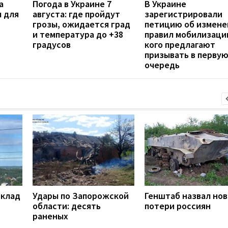
а
Погода в Украине 7
В Украине
 для
августа: где пройдут
зарегистрировали
грозы, ожидается град
петицию об измене
и температура до +38
правил мобилизаци
градусов
кого предлагают
призывать в перву
очередь
склад
Удары по Запорожской
Генштаб назвал но
области: десять
потери россиян
раненых