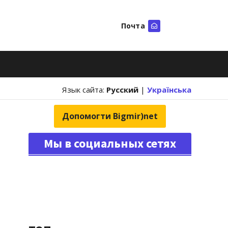
Почта
Искать
Язык сайта:
Русский
|
Українська
Допомогти Bigmir)net
Мы в социальных сетях