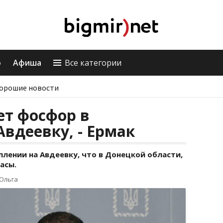
о
Афиша
Все категории
орошие новости
ет фосфор в
Авдеевку, - Ермак
плении на Авдеевку, что в Донецкой области,
асы.
Ольга