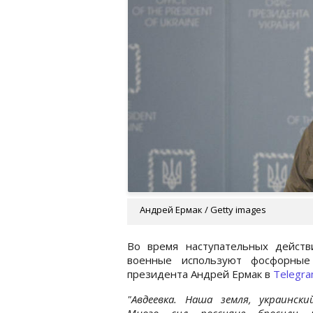
Андрей Ермак / Getty images
Во время наступательных действ
военные используют фосфорные
президента Андрей Ермак в
Telegr
"Авдеевка. Наша земля, украински
Много сил россияне бросили