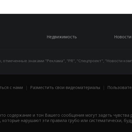
Недвижимость
Новости
 отмеченные знаками "Реклама", "PR", "Спецпроект", "Новости комп
ться с нами
|
Разместить свои видеоматериалы
|
Пользовате
что содержание и тон Вашего сообщения могут задеть чувства 
 которые нарушают эти правила грубо или систематически, буд