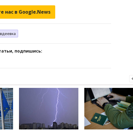
е нас в Google.News
вдеевка
татьи, подпишись: