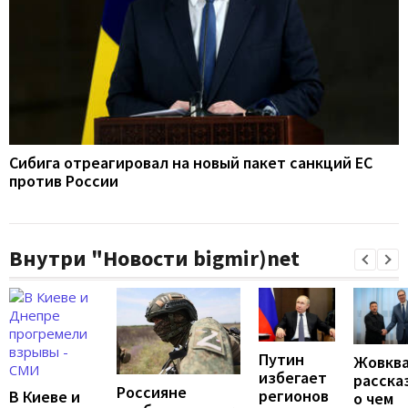
Сибига отреагировал на новый пакет санкций ЕС
против России
Внутри "Новости bigmir)net
Путин
Жовкв
избегает
расска
Россияне
регионов
В Киеве и
о чем