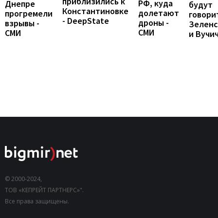
приблизились к
РФ, куда
Днепре
будут
Константиновке
долетают
прогремели
говори
- DeepState
дроны -
взрывы -
Зеленс
СМИ
СМИ
и Вучи
© 2000-2024,
ТОВ «КЕПРЕЙТ ПАРТНЕРС»".
Все права защищены.