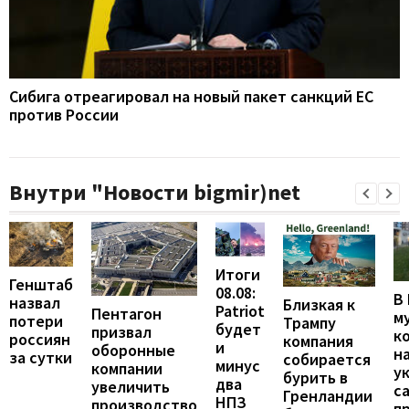
Сибига отреагировал на новый пакет санкций ЕС
против России
Внутри "Новости bigmir)net
Итоги
Генштаб
08.08:
В
назвал
Близкая к
Patriot
Пентагон
м
потери
Трампу
будет
призвал
к
россиян
компания
и
оборонные
н
за сутки
собирается
минус
компании
у
бурить в
два
увеличить
с
Гренландии
НПЗ
производство
п