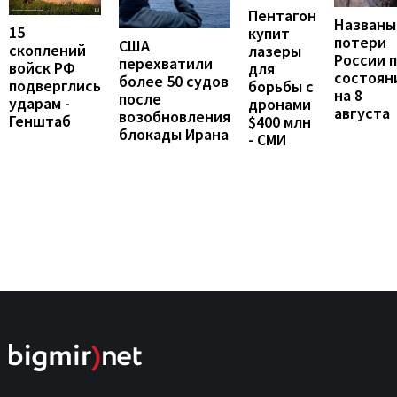
Пентагон
Названы
15
купит
потери
США
скоплений
лазеры
России 
перехватили
войск РФ
для
состоян
более 50 судов
подверглись
борьбы с
на 8
после
ударам -
дронами
августа
возобновления
Генштаб
$400 млн
блокады Ирана
- СМИ