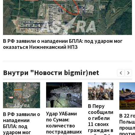
В РФ заявили о нападении БПЛА: под ударом мог
оказаться Нижнекамский НПЗ
Внутри "Новости bigmir)net
В Перу
сообщили
Удар УАБами
В РФ заявили о
В 22 г
о гибели
по Сумам:
нападении
Поль
11 своих
количество
БПЛА: под
прошл
граждан в
пострадавших
ударом мог
проти