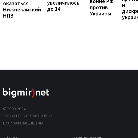
войне РФ
увеличилось
оказаться
и
против
до 14
Нижнекамский
дискр
Украины
НПЗ
украи
© 2000-2024,
ТОВ «КЕПРЕЙТ ПАРТНЕРС»".
Все права защищены.