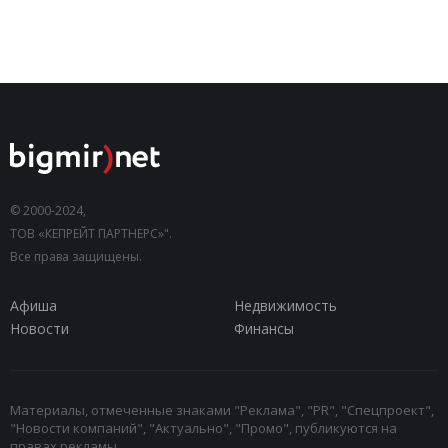
© 2000-2024,
ТОВ «КЕПРЕЙТ ПАРТНЕРС»".
Все права защищены.
Афиша
Недвижимость
Новости
Финансы
Материалы, отмеченные знаками "Реклама", "PR", "Спецпроект",
"Новости компаний", "Актуально", "Промо", публикуются на
правах рекламы.