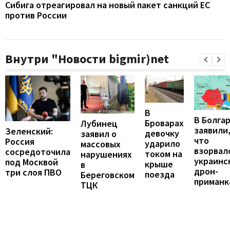
Сибига отреагировал на новый пакет санкций ЕС
против России
Внутри "Новости bigmir)net
В
В Болга
Броварах
Лубинец
заявили
Зеленский:
девочку
заявил о
что
Россия
ударило
массовых
взорвал
сосредоточила
током на
нарушениях
украинс
под Москвой
крыше
в
дрон-
три слоя ПВО
поезда
Береговском
приманк
ТЦК