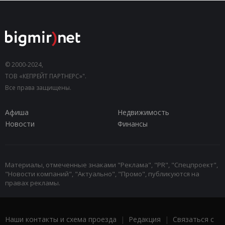
© 2000-2024,
ТОВ «КЕПРЕЙТ ПАРТНЕРС»".
Все права защищены.
Афиша
Недвижимость
Новости
Финансы
Материалы, отмеченные знаками "Реклама", "PR", "Спецпроект",
"Новости компаний", "Актуально", "Промо", публикуются на
правах рекламы.
Наши контакты и схема проезда
|
Редакция
|
Связаться с