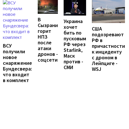
В
Украина
Сызрани
хочет
США
горит
бить по
подозревают
НПЗ
пусковым
РФ в
после
РФ через
ВСУ
причастности
атаки
Starlink,
получили
к инциденту
дронов -
Маск
новое
с дроном в
соцсети
против -
снаряжение
Лейпциге -
СМИ
Бундесвера:
WSJ
что входит
в комплект