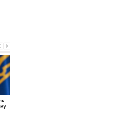
нь
США не прекращают
ЕС выделил Украине 
ому
переговоры с Украиной
млрд евро из активо
о производстве ракет
России: средства бу
Patriot, несмотря на
направлены на обор
позицию Трампа