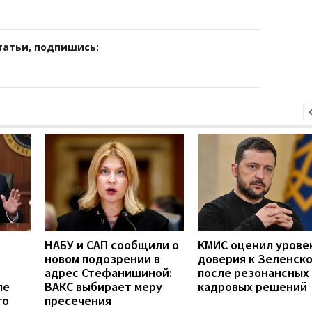
татьи, подпишись:
НАБУ и САП сообщили о
КМИС оценил урове
новом подозрении в
доверия к Зеленск
адрес Стефанишиной:
после резонансных
ле
ВАКС выбирает меру
кадровых решений
го
пресечения