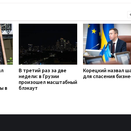
ил
В третий раз за две
Корецкий назвал ш
недели: в Грузии
для спасения бизне
произошел масштабный
ы в
блэкаут