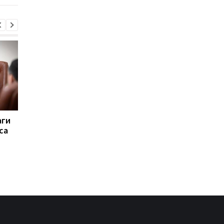
аги
Вывозил тела
Пытаются взломать
са
погибших: погиб
Киев. Реакция Запад
руководитель
удар
поискового отряда
Алексей Юков