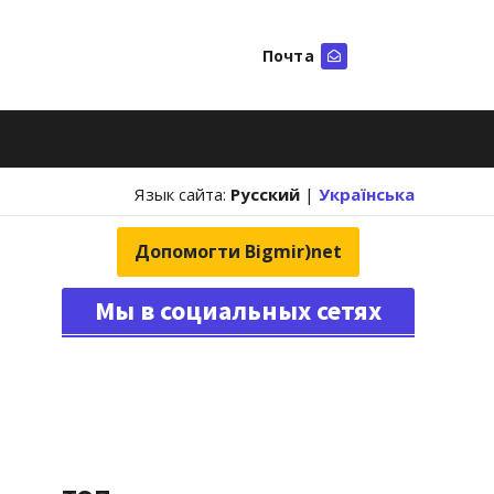
Почта
Искать
Язык сайта:
Русский
|
Українська
Допомогти Bigmir)net
Мы в социальных сетях