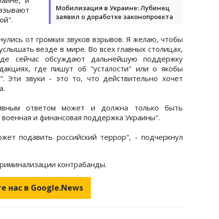
Мобилизация в Украине: Лубинец
зывают
заявил о доработке законопроекта
ой".
улись от громких звуков взрывов. Я желаю, чтобы
услышать везде в мире. Во всех главных столицах,
 где сейчас обсуждают дальнейшую поддержку
дакциях, где пишут об "усталости" или о якобы
". Эти звуки - это то, что действительно хочет
а.
тивным ответом может и должна только быть
 военная и финансовая поддержка Украины".
жет подавить российский террор", - подчеркнул
криминализации контрабанды.
е нас в Google.News