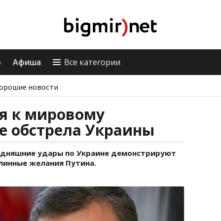
о
Афиша
Все категории
орошие новости
я к мировому
е обстрела Украины
одняшние удары по Украине демонстрируют
длинные желания Путина.