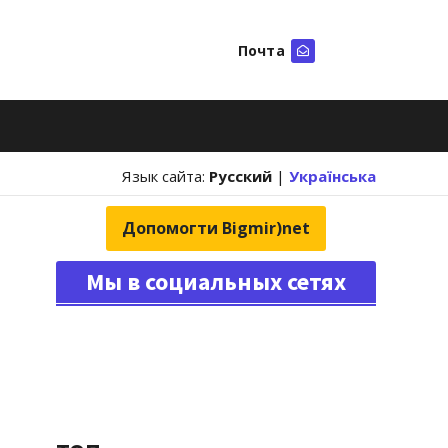
Почта
Искать
Язык сайта:
Русский
|
Українська
Допомогти Bigmir)net
Мы в социальных сетях