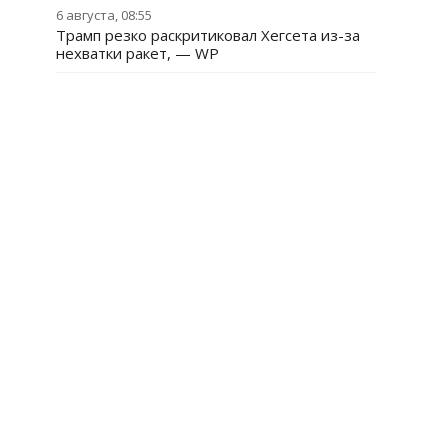
6 августа, 08:55
Трамп резко раскритиковал Хегсета из-за
нехватки ракет, — WP