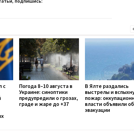
татьи, подпишись:
л с
Погода 8–10 августа в
В Ялте раздались
Украине: синоптики
выстрелы и вспыхн
й
предупредили о грозах,
пожар: оккупацион
граде и жаре до +37
власти объявили об
эвакуации
ых