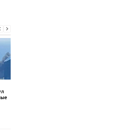
В Киеве увеличилось
В Одессе увеличило
ул
число погибших в
количество раненых
ные
результате обстрела 5
есть перебои со свя
августа
и водой