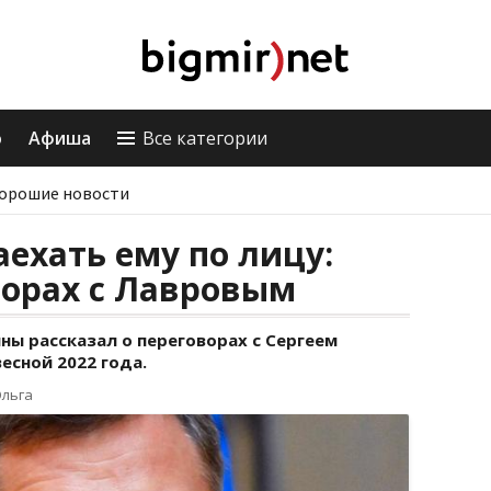
о
Афиша
Все категории
орошие новости
аехать ему по лицу:
ворах с Лавровым
ы рассказал о переговорах с Сергеем
есной 2022 года.
Ольга