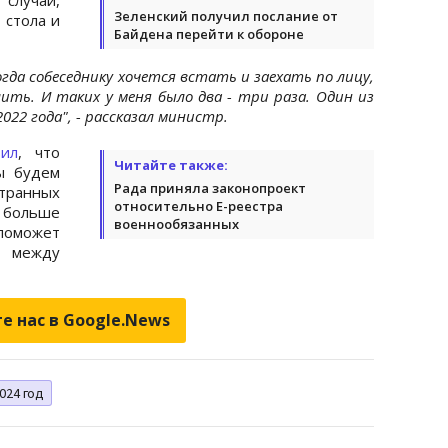
Зеленский получил послание от
 стола и
Байдена перейти к обороне
гда собеседнику хочется встать и заехать по лицу,
ить. И таких у меня было два - три раза. Один из
022 года", - рассказал министр.
вил
, что
Читайте также:
ы будем
Рада приняла законопроект
транных
относительно Е-реестра
 больше
военнообязанных
поможет
и между
е нас в Google.News
024 год