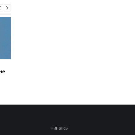
Удар по Харькову: двое
В Одессе количеств
не
погибших, 21 раненый
пострадавших
увеличилось до вос
человек
Финансы