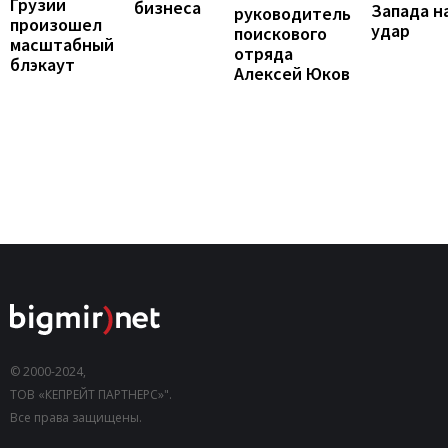
Грузии
бизнеса
Запада н
руководитель
произошел
удар
поискового
масштабный
отряда
блэкаут
Алексей Юков
© 2000-2024,
ТОВ «КЕПРЕЙТ ПАРТНЕРС»".
Все права защищены.