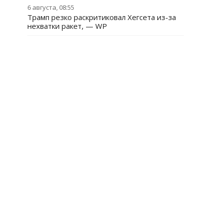
6 августа, 08:55
Трамп резко раскритиковал Хегсета из-за
нехватки ракет, — WP