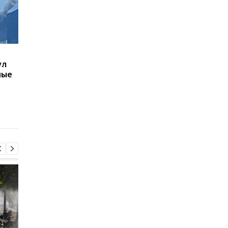
В Киеве увеличилось
В ТЦК в Житомирско
ул
число погибших в
области скончался 4
ные
результате обстрела 5
летний
августа
военнообязанный:
начато расследован