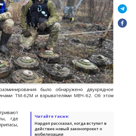
азминирования было обнаружено двухрядное
минами ТМ-62М и взрывателями МВЧ-62. Об этом
тривают
Читайте также:
ты, где
Нардеп рассказал, когда вступит в
рипасы,
действие новый законопроект о
мобилизации