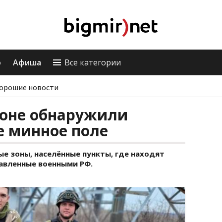
о
Афиша
Все категории
орошие новости
оне обнаружили
е минное поле
е зоны, населённые пункты, где находят
тавленные военными РФ.