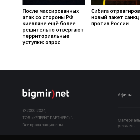
После массированных
Сибига отреагиров
атак со стороны РФ
новый пакет санкц
киевляне ещё более
против России
решительно отвергают
территориальные
уступки: опрос
Афиша
© 2000-2024,
ТОВ «КЕПРЕЙТ ПАРТНЕРС»".
Материалы,
Все права защищены.
рекламы.