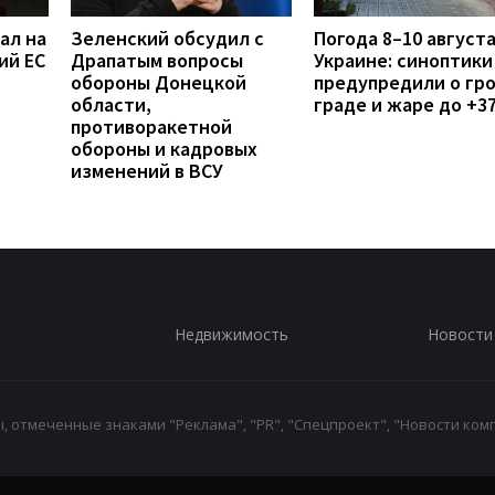
ал на
Зеленский обсудил с
Погода 8–10 августа
ий ЕС
Драпатым вопросы
Украине: синоптики
обороны Донецкой
предупредили о гро
области,
граде и жаре до +3
противоракетной
обороны и кадровых
изменений в ВСУ
Недвижимость
Новости
 отмеченные знаками "Реклама", "PR", "Спецпроект", "Новости комп