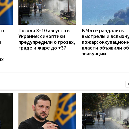
л с
Погода 8–10 августа в
В Ялте раздались
Украине: синоптики
выстрелы и вспыхн
й
предупредили о грозах,
пожар: оккупацион
граде и жаре до +37
власти объявили об
эвакуации
ых