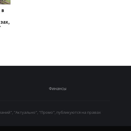
 в
В Ялте раздались
Украинцы высказали
выстрелы и вспыхнул
о продолжительнос
зах,
пожар: оккупационные
войны - опрос
7
власти объявили об
эвакуации
Финансы
аний", "Актуально", "Промо", публикуются на правах