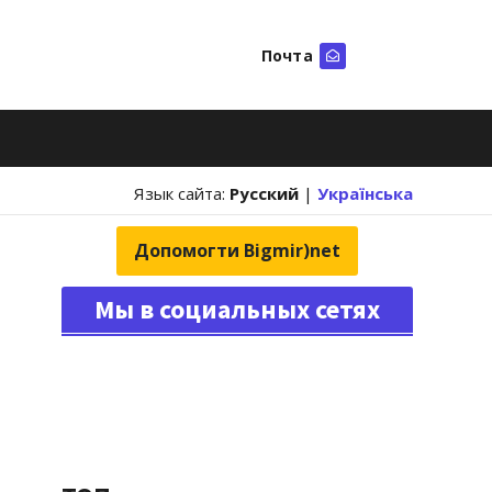
Почта
Искать
Язык сайта:
Русский
|
Українська
Допомогти Bigmir)net
Мы в социальных сетях