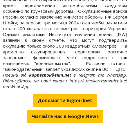
время передвижения автомобильным средством
особенно по грунтовым дорогам. Оккупационные войска
России, согласно заявлению министра обороны РФ Сергея
Шойгу, за первые три месяца 2024 года якобы захватили
около 400 квадратных километров территории Украины.
Однако аналитики Института изучения войны (ISW)
заявили в своем отчете, что могут подтвердить
оккупацию только около 300 квадратных километров. На
временно оккупированных территориях россияне
завершают формировать учет подростков в так
называемых "военнокоматах". Россияне готовят
"законодательный" запрет украинских книг на ВОТ - ЦНС
Новини від
Корреспондент.net
в Telegram та WhatsApp.
Підписуйтесь на наші канали https://t.me/korrespondentnet
та WhatsApp
Допомогти Bigmir)net
Читайте нас в Google.News