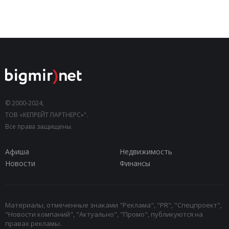
© 2000-2024,
ТОВ «КЕПРЕЙТ ПАРТНЕРС»".
Все права защищены.
Афиша
Недвижимость
Новости
Финансы
Материалы, отмеченные знаками "Реклама", "PR", "Спецпроект",
"Новости компаний", "Актуально", "Промо", публикуются на
правах рекламы.