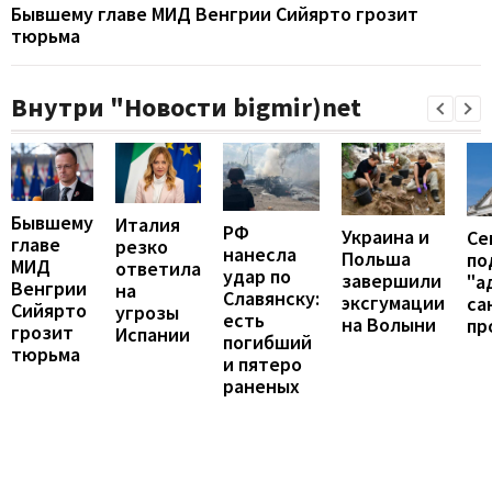
Бывшему главе МИД Венгрии Сийярто грозит
тюрьма
Внутри "Новости bigmir)net
Бывшему
Италия
РФ
Украина и
Се
главе
резко
нанесла
Польша
по
МИД
ответила
удар по
завершили
"а
Венгрии
на
Славянску:
эксгумации
са
Сийярто
угрозы
есть
на Волыни
пр
грозит
Испании
погибший
тюрьма
и пятеро
раненых