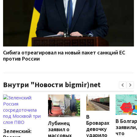
Сибига отреагировал на новый пакет санкций ЕС
против России
Внутри "Новости bigmir)net
В
В Болга
Броварах
Лубинец
заявили
девочку
заявил о
Зеленский:
что
ударило
массовых