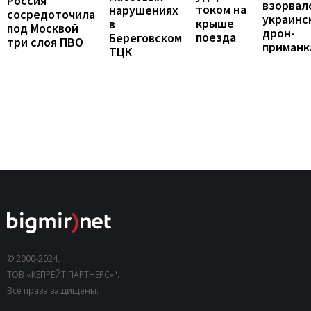
Россия
взорвал
током на
нарушениях
сосредоточила
украинс
крыше
в
под Москвой
дрон-
поезда
Береговском
три слоя ПВО
приманк
ТЦК
© 2000-2024,
ТОВ «КЕПРЕЙТ ПАРТНЕРС»".
Все права защищены.