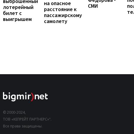
выброшенный
на опасное
СМИ
по
лотерейный
расстояние к
те
билет с
пассажирскому
выигрышем
самолету
© 2000-2024,
ТОВ «КЕПРЕЙТ ПАРТНЕРС»".
Все права защищены.