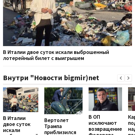
В Италии двое суток искали выброшенный
лотерейный билет с выигрышем
Внутри "Новости bigmir)net
В ОП
Ка
В Италии
Вертолет
исключают
по
двое суток
Трампа
возвращение
на
искали
приблизился
Федорова -
по