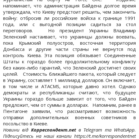
напоминает, что администрация Байдена долгое время
утверждала, что Киеву предстоит решить, чем закончить
войну: отбросив ли российские войска к границе 1991
года, или с выгодной позиции садиться за стол
переговоров. Но президент Украины Владимир
Зеленский настаивает, что украинцы должны воевать,
пока Крымский полуостров, восточная территория
Донбасса и другие части страны не вернутся под
контроль Киева. Эта позиция обязывает Соединенные
Штаты к гораздо более продолжительному конфликту
без каких-либо гарантий, что Зеленский достигнет своих
целей. Стоимость ближайшего пакета, который следует
в Украину, составляет 1 миллиард долларов. Он включает,
в том числе и ATACMS, которые давно хотел. Однако
демократы и республиканцы считают, что будущее
Украины гораздо больше зависит от того, что Байден
предложит, чем от суммы в долларах. Напомним, ранее в
Пентагоне заявили, что рассматривают возможность
отправки дополнительных военных советников в
посольство в Киеве.
Новини від
Корреспондент.net
в Telegram та WhatsApp.
Підписуйтесь на наші канали https://t.me/korrespondentnet