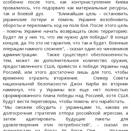
особенно после того, как контрнаступление Киева
провалилось, что подорвало как материальные ресурсы,
так и боевой дух. "Ближайшая цель - остановить
украинские потери и помочь Украине возобновить
обороты и переломить ход на поле боя. После этого цель
- помочь Украине начать возвращать свою территорию.
Будет ли у них то, что им нужно для победы? В конце
концов, да. Но это не гарантия, что так и будет. Военные
операции намного сложнее", - сказал один из чиновников
администрации. Также существует обеспокоенность
тем, может ли дополнительное количество оружия,
предоставленного США, привести к победе Украины над
Россией, или этого достаточно лишь для того, чтобы
временно отразить вторжение. Спикер Совета
национальной безопасности Джон Кирби во вторник
намекнул, что у Украины все еще нет полностью
сформированного плана победы над Россией, хотя США
будут вести переговоры, чтобы помочь его наработать.
"Мы сможем обсудить с украинцами то, какова их
долгосрочная стратегия отпора российской агрессии, а
затем адаптировать будущие пакеты для
удовлетворения этих потребностей", - сказал он
журналистам на борту Air Force One. Издание