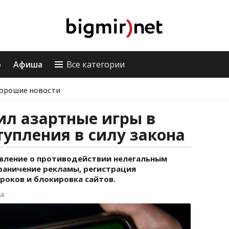
о
Афиша
Все категории
орошие новости
ил азартные игры в
тупления в силу закона
вление о противодействии нелегальным
раничение рекламы, регистрация
роков и блокировка сайтов.
га