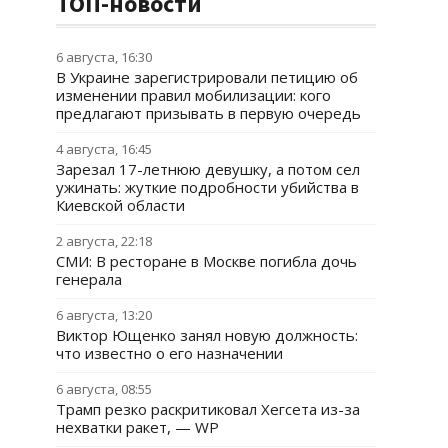
ТОП-новости
6 августа, 16:30
В Украине зарегистрировали петицию об
изменении правил мобилизации: кого
предлагают призывать в первую очередь
4 августа, 16:45
Зарезал 17-летнюю девушку, а потом сел
ужинать: жуткие подробности убийства в
Киевской области
2 августа, 22:18
СМИ: В ресторане в Москве погибла дочь
генерала
6 августа, 13:20
Виктор Ющенко занял новую должность:
что известно о его назначении
6 августа, 08:55
Трамп резко раскритиковал Хегсета из-за
нехватки ракет, — WP