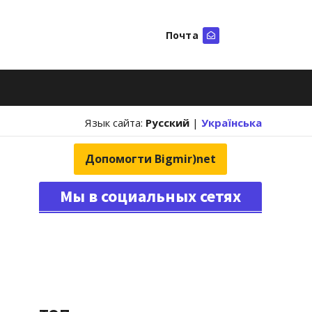
Почта
Искать
Язык сайта:
Русский
|
Українська
Допомогти Bigmir)net
Мы в социальных сетях