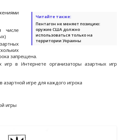
жениями
Читайте также:
Пентагон не меняет позицию:
оружие США должно
м числе
использоваться только на
ых)
территории Украины
зартных
ольких
грока запрещена.
х игр в Интернете организаторы азартных игр
 азартной игре для каждого игрока
ой игры