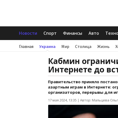
Новости
Спорт
Финансы
Авто
Техн
Главная
Украина
Мир
Столица
Жизнь
Х
Кабмин огранич
Интернете до вс
Правительство приняло постано
азартным играм в Интернете: ог
организаторов, перерывы для иг
17 мая 2024, 13:35
|
Автор: Мальцева Оль