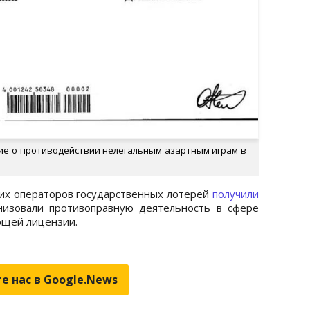
ие о противодействии нелегальным азартным играм в
их операторов государственных лотерей
получили
низовали противоправную деятельность в сфере
ющей лицензии.
е нас в Google.News