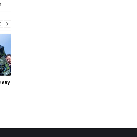
о
пресечения
Киеву
В Италии двое суток
Вертолет Трампа
искали выброшенный
приблизился на опа
лотерейный билет с
расстояние к
выигрышем
пассажирскому
самолету