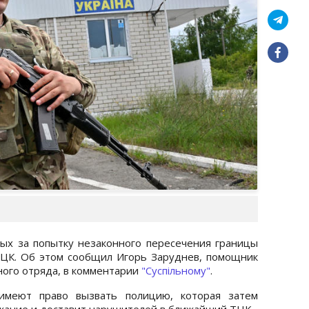
ых за попытку незаконного пересечения границы
ТЦК. Об этом сообщил Игорь Заруднев, помощник
ного отряда, в комментарии
"Суспільному"
.
 имеют право вызвать полицию, которая затем
жание и доставит нарушителей в ближайший ТЦК.