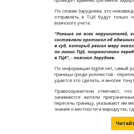
По словам Заруднева, это нововве
отправлять в ТЦК будут только т
воинского учета.
"Раньше на всех нарушителей, к
составляли протокол об админи
в суд, который решал меру наказа
по линии ТЦК, пограничники пере
в ТЦК", - пояснил Заруднев.
По информации bigmir.net, самый 
границы среди уклонистов - перепл
удается это сделать, и многие тонут
Правоохранители отмечают, что
занимаются жители приграничны
пересечь границу, указывают им мес
знания о местности и маршрутах, г
Читайт