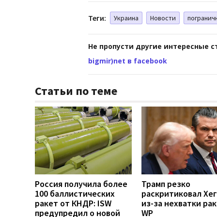
Теги:
Украина
Новости
погранич
Не пропусти другие интересные с
bigmir)net в facebook
Статьи по теме
Россия получила более
Трамп резко
100 баллистических
раскритиковал Хе
ракет от КНДР: ISW
из-за нехватки рак
предупредил о новой
WP