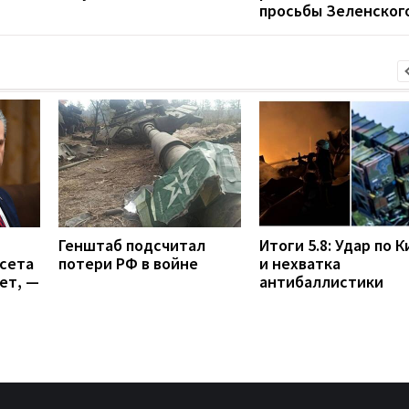
просьбы Зеленског
Генштаб подсчитал
Итоги 5.8: Удар по 
гсета
потери РФ в войне
и нехватка
ет, —
антибаллистики