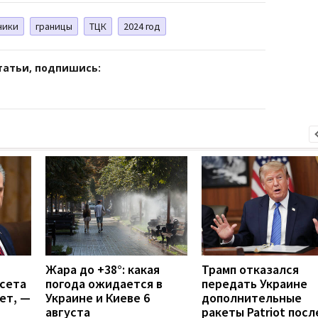
ники
границы
ТЦК
2024 год
татьи, подпишись:
Жара до +38°: какая
Трамп отказался
гсета
погода ожидается в
передать Украине
ет, —
Украине и Киеве 6
дополнительные
августа
ракеты Patriot посл