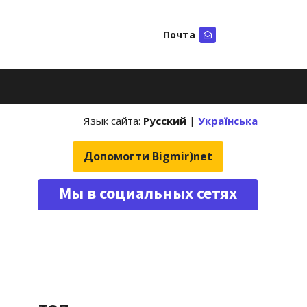
Почта
Искать
Язык сайта:
Русский
|
Українська
Допомогти Bigmir)net
Мы в социальных сетях