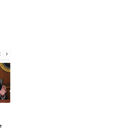
НАБУ и САП сообщили о
Генштаб подсчитал
новом подозрении в
потери РФ в войне
адрес Стефанишиной:
е
ВАКС выбирает меру