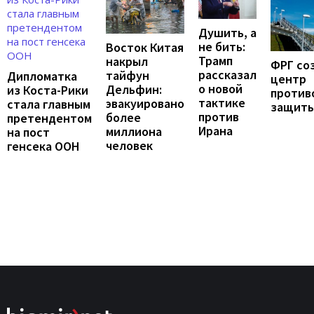
Душить, а
не бить:
Восток Китая
Трамп
накрыл
ФРГ со
рассказал
тайфун
Дипломатка
центр
о новой
Дельфин:
из Коста-Рики
против
тактике
эвакуировано
стала главным
защит
против
более
претендентом
Ирана
миллиона
на пост
человек
генсека ООН