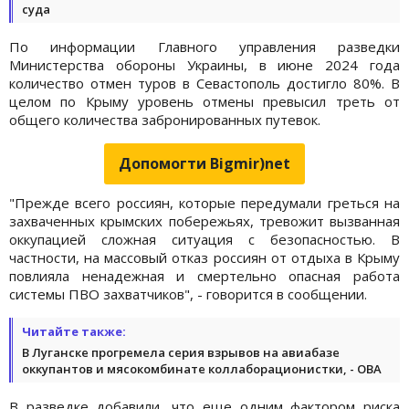
суда
По информации Главного управления разведки
Министерства обороны Украины, в июне 2024 года
количество отмен туров в Севастополь достигло 80%. В
целом по Крыму уровень отмены превысил треть от
общего количества забронированных путевок.
Допомогти Bigmir)net
"Прежде всего россиян, которые передумали греться на
захваченных крымских побережьях, тревожит вызванная
оккупацией сложная ситуация с безопасностью. В
частности, на массовый отказ россиян от отдыха в Крыму
повлияла ненадежная и смертельно опасная работа
системы ПВО захватчиков", - говорится в сообщении.
Читайте также:
В Луганске прогремела серия взрывов на авиабазе
оккупантов и мясокомбинате коллаборационистки, - ОВА
В разведке добавили, что еще одним фактором риска