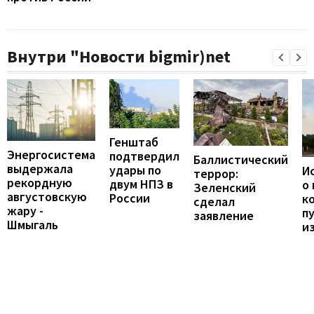
Внутри "Новости bigmir)net
Генштаб
Энергосистема
подтвердил
Баллистический
выдержала
удары по
И
террор:
рекордную
двум НПЗ в
о
Зеленский
августовскую
России
к
сделал
жару -
п
заявление
Шмыгаль
и