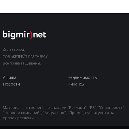
© 2000-2024,
ТОВ «КЕПРЕЙТ ПАРТНЕРС»".
Все права защищены.
Афиша
Недвижимость
Новости
Финансы
Материалы, отмеченные знаками "Реклама", "PR", "Спецпроект",
"Новости компаний", "Актуально", "Промо", публикуются на
правах рекламы.