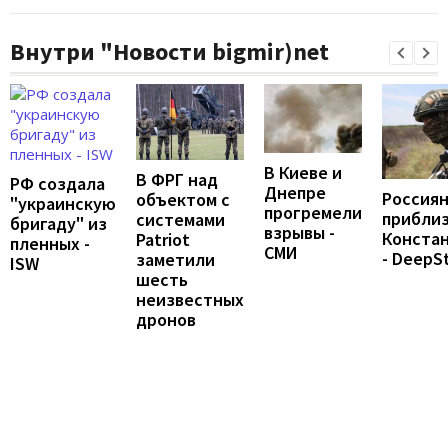
Внутри "Новости bigmir)net
В Киеве и
В ФРГ над
РФ создала
Днепре
Россия
объектом с
"украинскую
прогремели
приблиз
системами
бригаду" из
взрывы -
Конста
Patriot
пленных -
СМИ
- DeepS
заметили
ISW
шесть
неизвестных
дронов