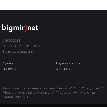
© 2000-2024,
ТОВ «КЕПРЕЙТ ПАРТНЕРС»".
Все права защищены.
Афиша
Недвижимость
Новости
Финансы
Материалы, отмеченные знаками "Реклама", "PR", "Спецпроект",
"Новости компаний", "Актуально", "Промо", публикуются на
правах рекламы.