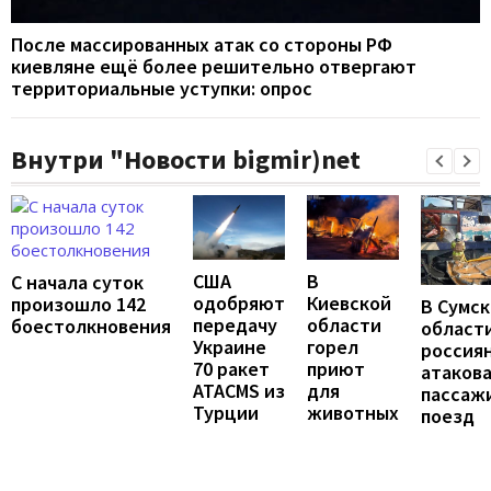
После массированных атак со стороны РФ
киевляне ещё более решительно отвергают
территориальные уступки: опрос
Внутри "Новости bigmir)net
США
В
С начала суток
одобряют
Киевской
произошло 142
В Сумс
передачу
области
боестолкновения
област
Украине
горел
россия
70 ракет
приют
атаков
ATACMS из
для
пассаж
Турции
животных
поезд