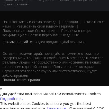
правах рекламы.
Наши контакты и схема проезда
|
Редакция
|
Связаться с
нами
|
Разместить свои видеоматериалы
|
Пользовательское Соглашение
|
Политика в сфере
конфиденциальности и персональных данных
Реклама на сайте:
Отдел продаж digital рекламы
Оставляя комментарий, пожалуйста, помните о том, что
содержание и тон Вашего сообщения могут задеть чувства
реальных людей, непосредственно или косвенно имеющих
отношение к данной новости. Пользователи, которые
нарушают эти правила грубо или систематически, будут
заблокированы.
Полная версия правил
x
Для удобства пользования сайтом используются Cookies.
Подробнее...
This website uses Cookies to ensure you get the best
experience on our website.
Learn more...
Ознакомлен(а) / OK