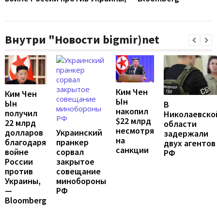
Внутри "Новости bigmir)net
Ким Чен
Ким Чен
Ын
Ын
В
накопил
получил
Николаевско
$22 млрд
22 млрд
области
несмотря
Украинский
долларов
задержали
на
пранкер
благодаря
двух агентов
санкции
сорвал
войне
РФ
закрытое
России
совещание
против
минобороны
Украины,
РФ
—
Bloomberg