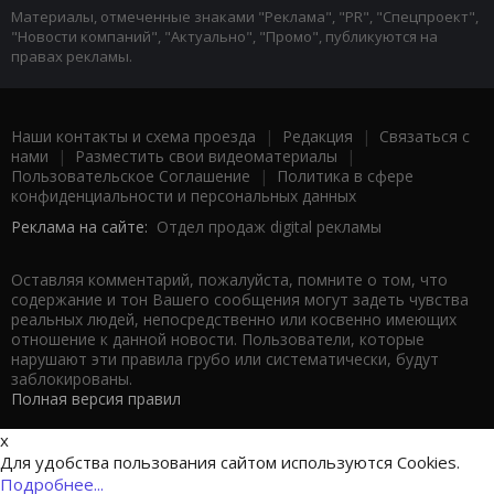
Материалы, отмеченные знаками "Реклама", "PR", "Спецпроект",
"Новости компаний", "Актуально", "Промо", публикуются на
правах рекламы.
Наши контакты и схема проезда
|
Редакция
|
Связаться с
нами
|
Разместить свои видеоматериалы
|
Пользовательское Соглашение
|
Политика в сфере
конфиденциальности и персональных данных
Реклама на сайте:
Отдел продаж digital рекламы
Оставляя комментарий, пожалуйста, помните о том, что
содержание и тон Вашего сообщения могут задеть чувства
реальных людей, непосредственно или косвенно имеющих
отношение к данной новости. Пользователи, которые
нарушают эти правила грубо или систематически, будут
заблокированы.
Полная версия правил
x
Для удобства пользования сайтом используются Cookies.
Подробнее...