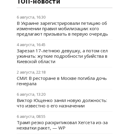
ТОП-новости
6 августа, 16:30
В Украине зарегистрировали петицию об
изменении правил мобилизации: кого
предлагают призывать в первую очередь
4 августа, 16:45
Зарезал 17-летнюю девушку, а потом сел
ужинать: жуткие подробности убийства в
Киевской области
2 августа, 22:18
СМИ: В ресторане в Москве погибла дочь
генерала
6 августа, 13:20
Виктор Ющенко занял новую должность:
что известно о его назначении
6 августа, 08:55
Трамп резко раскритиковал Хегсета из-за
нехватки ракет, — WP