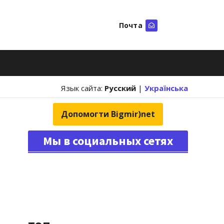
Почта
Искать
Язык сайта:
Русский
|
Українська
Допомогти Bigmir)net
Мы в социальных сетях