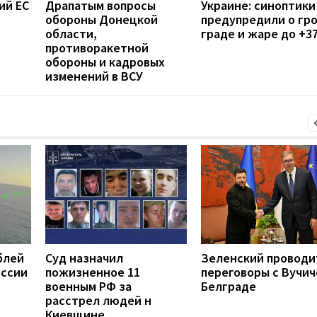
ий ЕС
Драпатым вопросы
Украине: синоптики
обороны Донецкой
предупредили о гро
области,
граде и жаре до +3
противоракетной
обороны и кадровых
изменений в ВСУ
блей
Суд назначил
Зеленский проводи
оссии
пожизненное 11
переговоры с Вучич
военным РФ за
Белграде
расстрел людей н
Киевщине