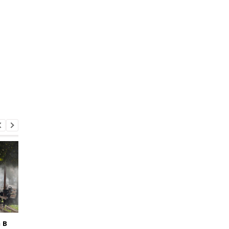
 в
В Ялте раздались
В Буковине задержа