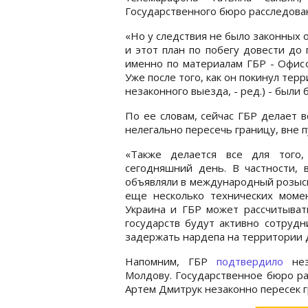
Государственного бюро расследова
«Но у следствия не было законных 
и этот план по побегу довести до
именно по материалам ГБР - Офис
Уже после того, как он покинул тер
незаконного выезда, - ред.) - были 
По ее словам, сейчас ГБР делает в
нелегально пересечь границу, вне 
«Также делается все для того,
сегодняшний день. В частности,
объявляли в международный розыск.
еще несколько технических момен
Украина и ГБР может рассчитывать
государств будут активно сотрудн
задержать нардепа на территории д
Напомним, ГБР
подтвердило
нез
Молдову. Государственное бюро ра
Артем Дмитрук незаконно пересек г