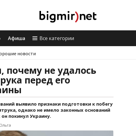
о
Афиша
Все категории
орошие новости
и, почему не удалось
рука перед его
раины
ваний выявило признаки подготовки к побегу
трука, однако не имело законных оснований
 он покинул Украину.
Ольга