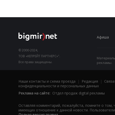
Афиша
© 2000-2024,
ТОВ «КЕПРЕЙТ ПАРТНЕРС»".
Материалы,
Все права защищены.
рекламы.
Наши контакты и схема проезда
|
Редакция
|
Связа
конфиденциальности и персональных данных
Реклама на сайте:
Отдел продаж digital рекламы
Оставляя комментарий, пожалуйста, помните о том, 
имеющих отношение к данной новости. Пользователи,
Полная версия правил