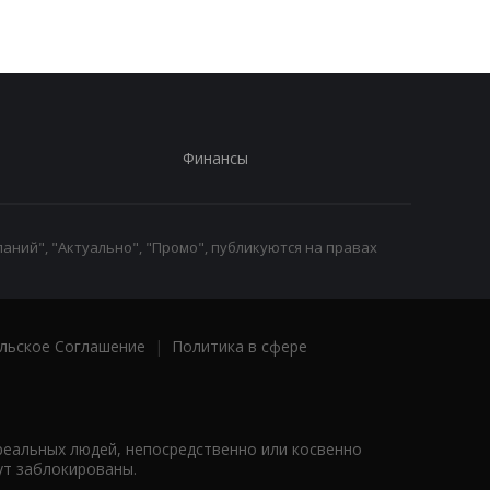
Финансы
аний", "Актуально", "Промо", публикуются на правах
льское Соглашение
|
Политика в сфере
реальных людей, непосредственно или косвенно
ут заблокированы.