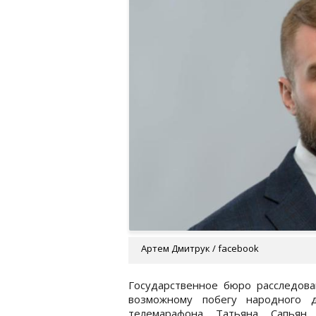
Артем Дмитрук / facebook
Государственное бюро расследова
возможному побегу народного 
телемарафона Татьяна Сапьян,