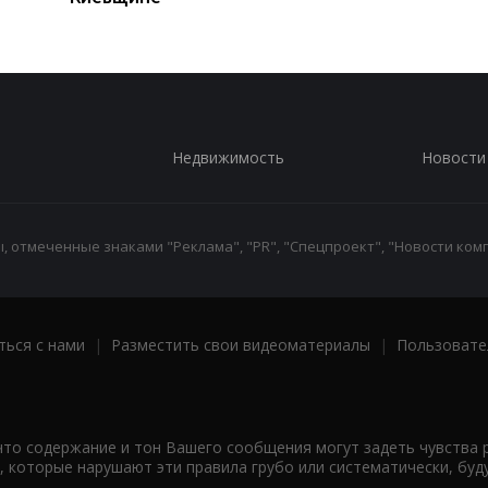
Недвижимость
Новости
 отмеченные знаками "Реклама", "PR", "Спецпроект", "Новости комп
ться с нами
|
Разместить свои видеоматериалы
|
Пользовате
что содержание и тон Вашего сообщения могут задеть чувства 
 которые нарушают эти правила грубо или систематически, буд