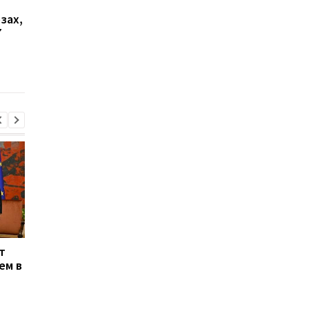
выстрелы и вспыхнул
мужчину, который
зах,
пожар: оккупационные
ранил двух
7
власти объявили об
полицейских
эвакуации
т
Энергосистема
Генштаб подтверди
ем в
выдержала рекордную
удары по двум НПЗ в
августовскую жару -
России
Шмыгаль