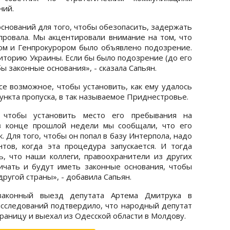
ний.
оснований для того, чтобы обезопасить, задержать
 провала. Мы акцентировали внимание на том, что
ом и Генпрокурором было объявлено подозрение.
риторию Украины. Если бы было подозрение (до его
бы законные основания», - сказала Сапьян.
се возможное, чтобы установить, как ему удалось
пункта пропуска, в так называемое Приднестровье.
 чтобы установить место его пребывания на
 в конце прошлой недели мы сообщали, что его
 Для того, чтобы он попал в базу Интерпола, надо
тов, когда эта процедура запускается. И тогда
, что наши коллеги, правоохранители из других
ичать и будут иметь законные основания, чтобы
ругой страны», - добавила Сапьян.
аконный выезд депутата Артема Дмитрука в
сследований подтвердило, что народный депутат
раницу и выехал из Одесской области в Молдову.