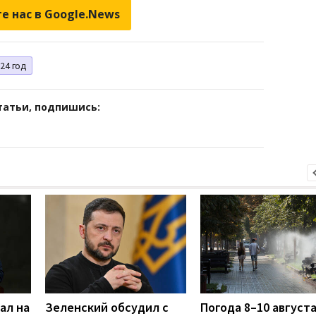
е нас в Google.News
24 год
татьи, подпишись:
ал на
Зеленский обсудил с
Погода 8–10 августа