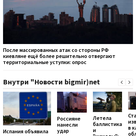
После массированных атак со стороны РФ
киевляне ещё более решительно отвергают
территориальные уступки: опрос
Внутри "Новости bigmir)net
Ст
Летела
Россияне
из
баллистика
нанесли
в к
и
удар
Испания объявила
об