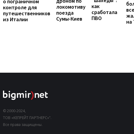
"шахеды":
дроном по
о пограничном
бо
как
локомотиву
контроле для
вс
сработала
поезда
путешественников
жа
ПВО
Сумы-Киев
из Италии
на
© 2000-2024,
ТОВ «КЕПРЕЙТ ПАРТНЕРС»".
Все права защищены.