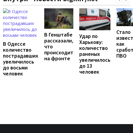
Стало
В Генштабе
Удар по
извест
рассказали,
Харькову:
В Одессе
как
что
количество
количество
срабо
происходит
раненых
пострадавших
ПВО
на фронте
увеличилось
увеличилось
до 13
до восьми
человек
человек