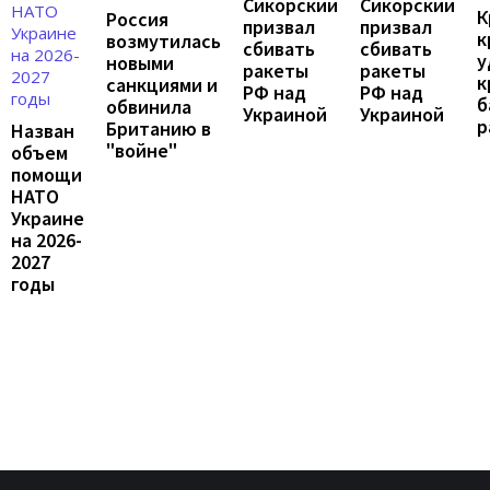
Сикорский
Сикорский
К
Россия
призвал
призвал
к
возмутилась
сбивать
сбивать
у
новыми
ракеты
ракеты
к
санкциями и
РФ над
РФ над
б
обвинила
Украиной
Украиной
р
Британию в
Назван
"войне"
объем
помощи
НАТО
Украине
на 2026-
2027
годы