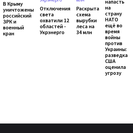
напасть
В Крыму
на
Отключения
Раскрыта
уничтожены
страну
света
схема
российский
НАТО
охватили 12
вырубки
ЗРК и
ещё во
областей -
леса на
военный
время
Укрэнерго
34 млн
кран
войны
против
Украины:
разведка
США
оценила
угрозу