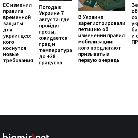
ЕС изменил
Зе
Погода в
правила
об
Украине 7
В Украине
временной
со
августа: где
зарегистрировали
защиты
ук
пройдут
петицию об
для
ба
грозы,
изменении правил
украинцев:
и 
ожидается
мобилизации:
кого
П
град и
кого предлагают
коснутся
температура
призывать в
новые
до +38
первую очередь
требования
градусов