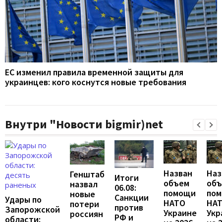
ЕС изменил правила временной защиты для
украинцев: кого коснутся новые требования
Внутри "Новости bigmir)net
Назван
Наз
Генштаб
Итоги
объем
об
назвал
06.08:
помощи
по
новые
Санкции
Удары по
НАТО
НА
потери
против
Запорожской
Украине
Укр
россиян
РФ и
области: