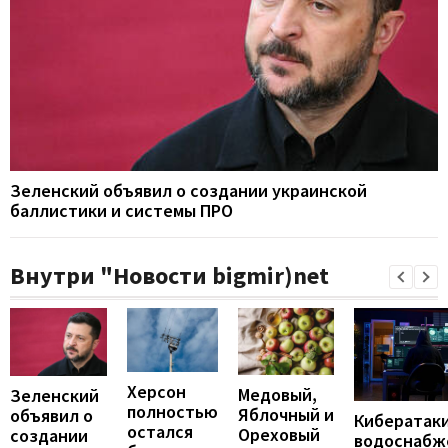
Зеленский объявил о создании украинской
баллистики и системы ПРО
Внутри "Новости bigmir)net
Херсон
Медовый,
Зеленский
полностью
Яблочный и
объявил о
Кибератаки
остался
Ореховый
создании
водоснабж