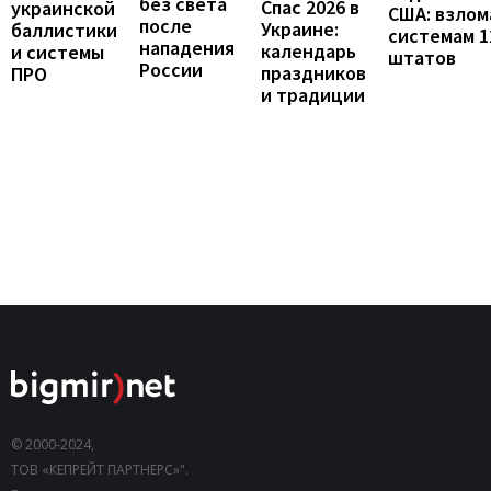
без света
Спас 2026 в
украинской
США: взло
после
Украине:
баллистики
системам 1
нападения
календарь
и системы
штатов
России
праздников
ПРО
и традиции
© 2000-2024,
ТОВ «КЕПРЕЙТ ПАРТНЕРС»".