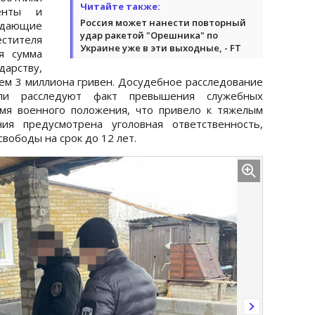
Читайте также:
енты и
Россия может нанести повторный
дающие
удар ракетой "Орешника" по
стителя
Украине уже в эти выходные, - FT
я сумма
арству,
ем 3 миллиона гривен. Досудебное расследование
ели расследуют факт превышения служебных
мя военного положения, что привело к тяжелым
ния предусмотрена уголовная ответственность,
вободы на срок до 12 лет.