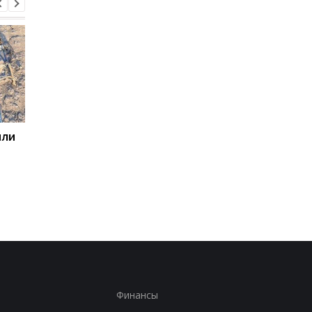
или
ООН обеспокоена
Беспилотники
расширением войны на
атаковали склад
территорию РФ
Wildberries в
Екатеринбурге: возн
крупный пожар
Финансы