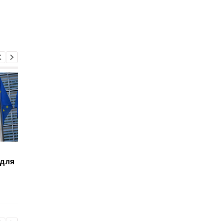
Погода в Украине 7
Удары по Харьковщи
 для
августа: где пройдут
двое погибших, 18
грозы, ожидается град
пострадавших
и температура до +38
градусов