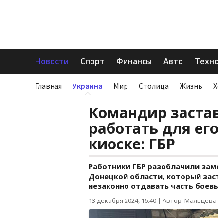
Новости
Спорт
Финансы
Авто
Техн
Главная
Украина
Мир
Столица
Жизнь
Х
Командир заста
работать для ег
киоске: ГБР
Работники ГБР разоблачили зам
Донецкой области, который зас
незаконно отдавать часть боевы
13 декабря 2024, 16:40
|
Автор: Мальцева