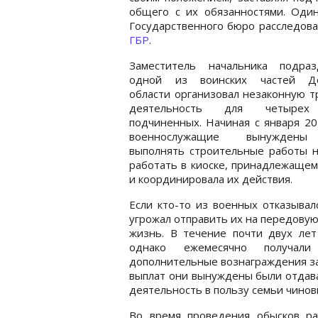
общего с их обязанностями. Один
Государственного бюро расследова
ГБР
.
Заместитель начальника подраз
одной из воинских частей Д
области организовал незаконную 
деятельность для четырех
подчиненных. Начиная с января 20
военнослужащие вынужден
выполнять строительные работы н
работать в киоске, принадлежащем
и координировала их действия.
Если кто-то из военных отказывал
угрожал отправить их на передовую
жизнь. В течение почти двух лет
однако ежемесячно получали
дополнительные вознаграждения за
выплат они вынуждены были отдава
деятельность в пользу семьи чинов
Во время проведения обысков ра