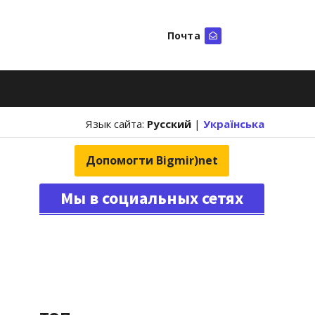
Почта
Искать
Язык сайта:
Русский
|
Українська
Допомогти Bigmir)net
Мы в социальных сетях