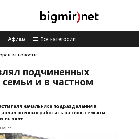
о
Афиша
Все категории
орошие новости
влял подчиненных
о семьи и в частном
естителя начальника подразделения в
тавлял военных работать на свою семью и
х выплат.
 Ольга