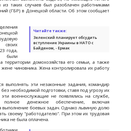
 из таких случаев был разоблачен работниками
ний (ГБР) в Донецкой области. Об этом сообщает
деления
Читайте также:
онецкой
Зеленский планирует обсудить
трудовую
вступление Украины в НАТО с
 своих
Байденом, - Ермак
23 года,
ы были
а территории домохозяйства его семьи, а также
 жене чиновника. Жена контролировала их работу
ся выполнять эти незаконные задания, командир
 без необходимой подготовки, ставя под угрозу их
 эти военнослужащие не появлялись на службе,
 полное денежное обеспечение, включая
 выполнение боевых задач. Однако львиную долю
ть своему "работодателю". При этом их трудовая
ника не была оплачена.
ботники