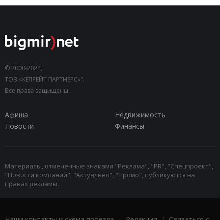
© 2000-2024,
ТОВ «КЕПРЕЙТ ПАРТНЕРС»".
Все права защищены.
Афиша
Недвижимость
Новости
Финансы
Материалы, отмеченные знаками "Реклама", "PR", "Спецпроект",
"Новости компаний", "Актуально", "Промо", публикуются на
правах рекламы.
Наши контакты и схема проезда
|
Редакция
|
Связаться с