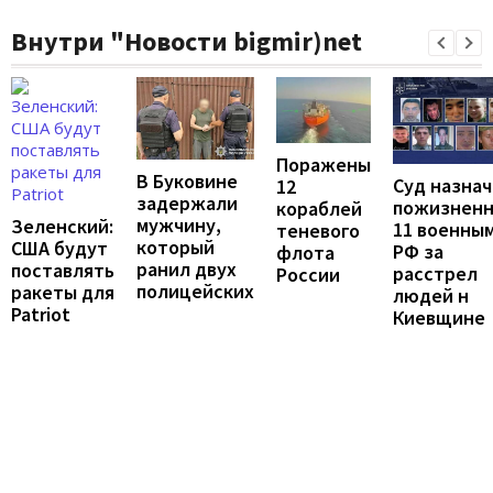
Внутри "Новости bigmir)net
Поражены
В Буковине
Суд назна
12
задержали
пожизнен
кораблей
мужчину,
Зеленский:
11 военны
теневого
который
США будут
РФ за
флота
ранил двух
поставлять
расстрел
России
полицейских
ракеты для
людей н
Patriot
Киевщине