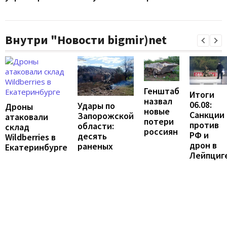
Внутри "Новости bigmir)net
Генштаб
Итоги
назвал
06.08:
Удары по
Дроны
новые
Санкции
Запорожской
атаковали
потери
против
области:
склад
россиян
РФ и
десять
Wildberries в
дрон в
раненых
Екатеринбурге
Лейпциг