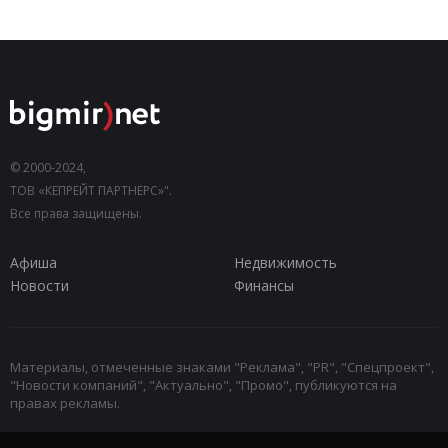
© 2000-2024,
ТОВ «КЕПРЕЙТ ПАРТНЕРС»".
Все права защищены.
Афиша
Недвижимость
Новости
Финансы
Материалы, отмеченные знаками "Реклама", "PR", "Спецпроект",
"Новости компаний", "Актуально", "Промо", публикуются на
правах рекламы.