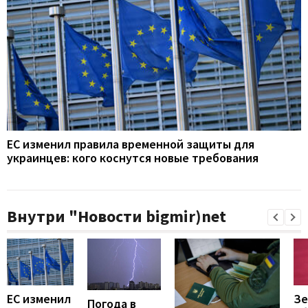
ЕС изменил правила временной защиты для
украинцев: кого коснутся новые требования
Внутри "Новости bigmir)net
ЕС изменил
Зе
Погода в