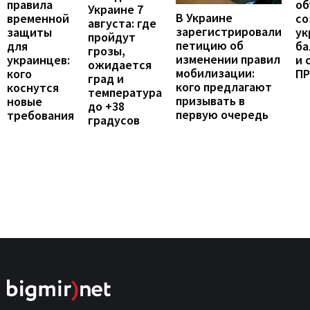
правила
об
Украине 7
В Украине
временной
со
августа: где
зарегистрировали
защиты
ук
пройдут
петицию об
для
ба
грозы,
изменении правил
украинцев:
и 
ожидается
мобилизации:
кого
П
град и
кого предлагают
коснутся
температура
призывать в
новые
до +38
первую очередь
требования
градусов