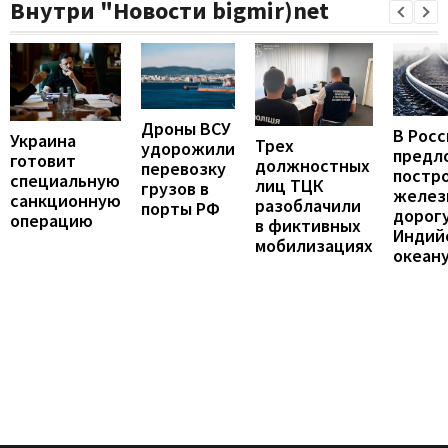
Внутри "Новости bigmir)net
Дроны ВСУ
В Росс
Украина
Трех
удорожили
предл
готовит
должностных
перевозку
постр
специальную
лиц ТЦК
грузов в
желез
санкционную
разоблачили
порты РФ
дорогу
операцию
в фиктивных
Индий
мобилизациях
океан