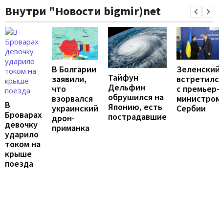
Внутри "Новости bigmir)net
В Болгарии
Зеленски
Тайфун
заявили,
встретилс
Дельфин
что
с премьер
обрушился на
взорвался
министро
В
Японию, есть
украинский
Сербии
Броварах
пострадавшие
дрон-
девочку
приманка
ударило
током на
крыше
поезда