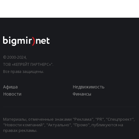
© 2000-2024,
ТОВ «КЕПРЕЙТ ПАРТНЕРС»".
Все права защищены.
Афиша
Недвижимость
Новости
Финансы
Материалы, отмеченные знаками "Реклама", "PR", "Спецпроект",
"Новости компаний", "Актуально", "Промо", публикуются на
правах рекламы.