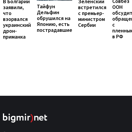
Совбез
В Болгарии
Зеленский
Тайфун
ООН
заявили,
встретился
Дельфин
обсуди
что
с премьер-
обрушился на
обраще
взорвался
министром
Японию, есть
с
украинский
Сербии
пострадавшие
пленны
дрон-
в РФ
приманка