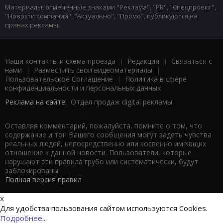
Материалы, отмеченные знаками "Реклама", "PR", "Спецпроект",
"Новости компаний", "Актуально", "Промо", публикуются на
правах рекламы.
Наши контакты и схема проезда
|
Редакция
|
Связаться с
нами
|
Разместить свои видеоматериалы
|
Пользовательское Соглашение
|
Политика в сфере
конфиденциальности и персональных данных
Реклама на сайте:
Отдел продаж digital рекламы
Оставляя комментарий, пожалуйста, помните о том, что
содержание и тон Вашего сообщения могут задеть чувства
реальных людей, непосредственно или косвенно имеющих
отношение к данной новости. Пользователи, которые
нарушают эти правила грубо или систематически, будут
заблокированы.
Полная версия правил
x
Для удобства пользования сайтом используются Cookies.
Подробнее...