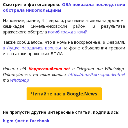
Cмотрите фотогалерею:
ОВА показала последствия
обстрела Никопольщины
Напомним, ранее, 4 февраля, россияне атаковали дроном-
камикадзе Синельниковский район. В результате
вражеского обстрела
погиб гражданский
.
Также сообщалось, что в ночь на воскресенье, 9 февраля,
в Луцке раздались взрывы
на фоне объявления тревоги
из-за атаки вражеских БПЛА.
Новини від
Корреспондент.net
в Telegram та WhatsApp.
Підписуйтесь на наші канали
https://t.me/korrespondentnet
та
WhatsApp
Читайте нас в Google.News
Не пропусти другие интересные статьи, подпишись:
bigmir)net в facebook