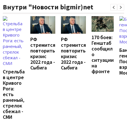
Внутри "Новости bigmir)net
170 боев:
РФ
РФ
Генштаб
стремится
стремится
сообщил
Ба
повторить
повторить
о
ген
кризис
кризис
ситуации
По
2022 года -
2022 года -
на
взр
Сыбига
Сыбига
фронте
Стрельба
Мо
в центре
Кривого
Рога:
есть
раненый,
стрелок
сбежал -
СМИ