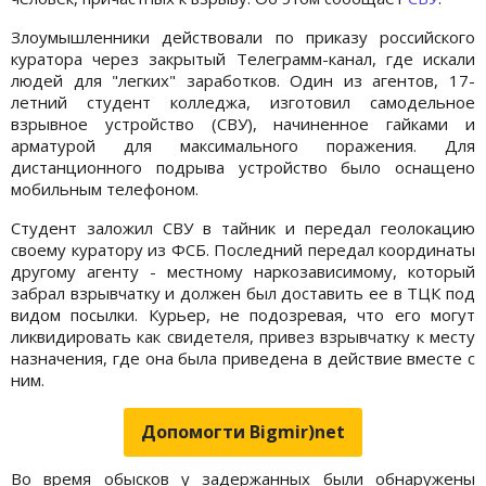
Злоумышленники действовали по приказу российского
куратора через закрытый Телеграмм-канал, где искали
людей для "легких" заработков. Один из агентов, 17-
летний студент колледжа, изготовил самодельное
взрывное устройство (СВУ), начиненное гайками и
арматурой для максимального поражения. Для
дистанционного подрыва устройство было оснащено
мобильным телефоном.
Студент заложил СВУ в тайник и передал геолокацию
своему куратору из ФСБ. Последний передал координаты
другому агенту - местному наркозависимому, который
забрал взрывчатку и должен был доставить ее в ТЦК под
видом посылки. Курьер, не подозревая, что его могут
ликвидировать как свидетеля, привез взрывчатку к месту
назначения, где она была приведена в действие вместе с
ним.
Допомогти Bigmir)net
Во время обысков у задержанных были обнаружены