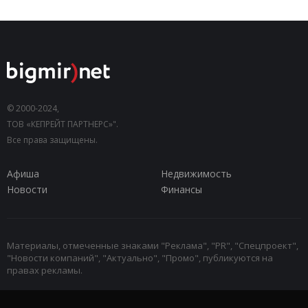
© 2000-2024,
ТОВ «КЕПРЕЙТ ПАРТНЕРС»".
Все права защищены.
Афиша
Недвижимость
Новости
Финансы
Материалы, отмеченные знаками "Реклама", "PR", "Спецпроект",
"Новости компаний", "Актуально", "Промо", публикуются на
правах рекламы.