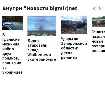
Внутри "Новости bigmir)net
Геншт
В
назвал
Удары по
Гданьске
Дроны
новые
Запорожской
мужчина
атаковали
потер
области:
избил
склад
росси
десять
двух
Wildberries в
раненых
поляков,
Екатеринбурге
приняв их
за
украинцев