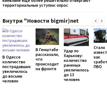
киевляне ещё более решительно отвергают
территориальные уступки: опрос
Внутри "Новости bigmir)net
Стало
В Генштабе
Удар по
извест
рассказали,
Харькову:
В Одессе
как
что
количество
количество
срабо
происходит
раненых
пострадавших
ПВО
на фронте
увеличилось
увеличилось
до 13
до восьми
человек
человек