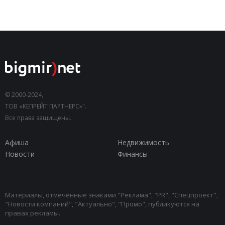
© 2000-2024,
ТОВ «КЕПРЕЙТ ПАРТНЕРС»".
Все права защищены.
Афиша
Недвижимость
Новости
Финансы
Материалы, отмеченные знаками "Реклама", "PR", "Спецпроект",
"Новости компаний", "Актуально", "Промо", публикуются на
правах рекламы.