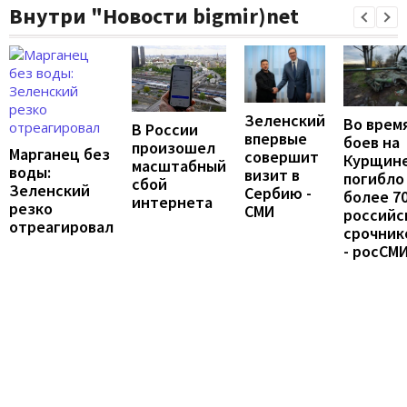
Внутри "Новости bigmir)net
Зеленский
Во врем
В России
впервые
боев на
произошел
Марганец без
совершит
Курщин
масштабный
воды:
визит в
погибло
сбой
Зеленский
Сербию -
более 7
интернета
резко
СМИ
российс
отреагировал
срочник
- росСМ