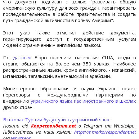
что документ подписан с целью "развивать общую
американскую культуру для всех граждан, гарантировать
последовательность в работе правительства и создать
путь гражданской активности в пользу Америки".
Этот указ также отменил действие документа,
гарантирующего доступ к государственным услугам
людей с ограниченным английским языком.
По
данным
Бюро переписи населения США, люди в
стране общаются на более чем 350 языках. Наиболее
распространенные языки, кроме английского, - испанский,
китайский, тагальский, вьетнамский и арабский.
Министерство образования и науки Украины ведет
переговоры с международными партнерами по
внедрению
украинского языка как иностранного в школах
других стран.
В школах Турции будут учить украинский язык
Новини від
Корреспондент.net
в Telegram та WhatsApp.
Підписуйтесь на наші канали
https://t.me/korrespondentnet
та
WhatsApp