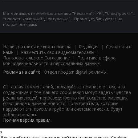
Материалы, отмеченные знаками "Реклама", "PR", "Спецпроект",
"Новости компаний", "Актуально", "Промо", публикуются на
правах рекламы.
Наши контакты и схема проезда
|
Редакция
|
Связаться с
нами
|
Разместить свои видеоматериалы
|
Пользовательское Соглашение
|
Политика в сфере
конфиденциальности и персональных данных
Реклама на сайте:
Отдел продаж digital рекламы
Оставляя комментарий, пожалуйста, помните о том, что
содержание и тон Вашего сообщения могут задеть чувства
реальных людей, непосредственно или косвенно имеющих
отношение к данной новости. Пользователи, которые
нарушают эти правила грубо или систематически, будут
заблокированы.
Полная версия правил
x
Для удобства пользования сайтом используются Cookies.