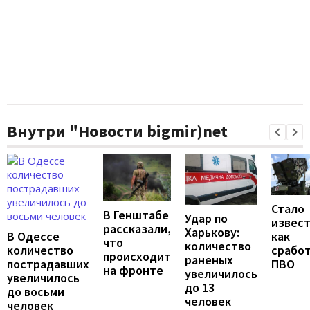
Внутри "Новости bigmir)net
Стало
В Генштабе
Удар по
извест
рассказали,
Харькову:
В Одессе
как
что
количество
количество
срабо
происходит
раненых
пострадавших
ПВО
на фронте
увеличилось
увеличилось
до 13
до восьми
человек
человек