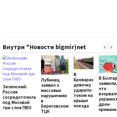
Внутри "Новости bigmir)net
В
В Болга
Броварах
Лубинец
заявили
девочку
заявил о
Зеленский:
что
ударило
массовых
Россия
взорвал
током на
нарушениях
сосредоточила
украинс
крыше
в
под Москвой
дрон-
поезда
Береговском
три слоя ПВО
приманк
ТЦК