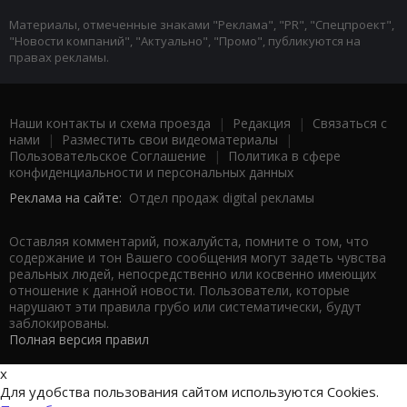
Материалы, отмеченные знаками "Реклама", "PR", "Спецпроект",
"Новости компаний", "Актуально", "Промо", публикуются на
правах рекламы.
Наши контакты и схема проезда
|
Редакция
|
Связаться с
нами
|
Разместить свои видеоматериалы
|
Пользовательское Соглашение
|
Политика в сфере
конфиденциальности и персональных данных
Реклама на сайте:
Отдел продаж digital рекламы
Оставляя комментарий, пожалуйста, помните о том, что
содержание и тон Вашего сообщения могут задеть чувства
реальных людей, непосредственно или косвенно имеющих
отношение к данной новости. Пользователи, которые
нарушают эти правила грубо или систематически, будут
заблокированы.
Полная версия правил
x
Для удобства пользования сайтом используются Cookies.