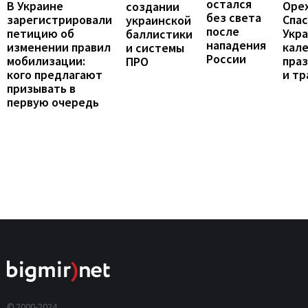
остался
В Украине
Оре
создании
без света
зарегистрировали
Спас
украинской
после
петицию об
Укра
баллистики
нападения
изменении правил
кал
и системы
России
мобилизации:
пра
ПРО
кого предлагают
и т
призывать в
первую очередь
© 2000-2024,