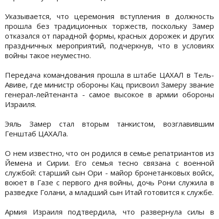
Указывается, что церемония вступления в должность
прошла без традиционных торжеств, поскольку Замер
отказался от парадной формы, красных дорожек и других
праздничных мероприятий, подчеркнув, что в условиях
войны такое неуместно.
Передача командования прошла в штабе ЦАХАЛ в Тель-
Авиве, где министр обороны Кац присвоил Замеру звание
генерал-лейтенанта - самое высокое в армии обороны
Израиля.
Эяль Замер стал вторым танкистом, возглавившим
Генштаб ЦАХАЛа.
О нем известно, что он родился в семье репатриантов из
Йемена и Сирии. Его семья тесно связана с военной
службой: старший сын Ори - майор бронетанковых войск,
воюет в Газе с первого дня войны, дочь Рони служила в
разведке Голани, а младший сын Итай готовится к службе.
Армия Израиля подтвердила, что развернула силы в