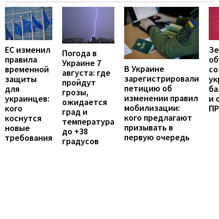
ЕС изменил
Зе
Погода в
правила
об
Украине 7
В Украине
временной
со
августа: где
зарегистрировали
защиты
ук
пройдут
петицию об
для
ба
грозы,
изменении правил
украинцев:
и 
ожидается
мобилизации:
кого
П
град и
кого предлагают
коснутся
температура
призывать в
новые
до +38
первую очередь
требования
градусов