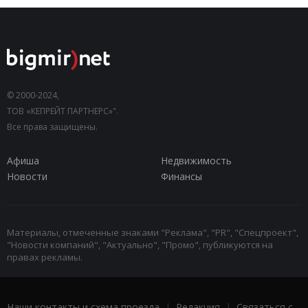
© 2000-2024,
ТОВ «КЕПРЕЙТ ПАРТНЕРС»".
Все права защищены.
Афиша
Недвижимость
Новости
Финансы
Материалы, отмеченные знаками "Реклама", "PR", "Спецпроект",
"Новости компаний", "Актуально", "Промо", публикуются на
правах рекламы.
Наши контакты и схема проезда
|
Редакция
|
Связаться с