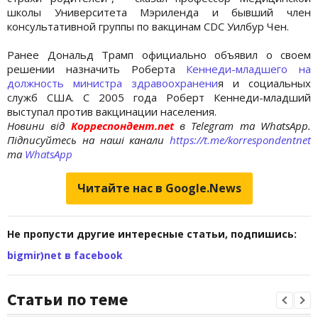
школы Университета Мэриленда и бывший член
консультативной группы по вакцинам CDC Уилбур Чен.
Ранее Дональд Трамп официально объявил о своем
решении назначить Роберта
Кеннеди-младшего на
должность министра здравоохранени
я и социальных
служб США. С 2005 года Роберт Кеннеди-младший
выступал против вакцинации населения.
Новини від
Корреспондент.net
в Telegram та WhatsApp.
Підписуйтесь на наші канали
https://t.me/korrespondentnet
та
WhatsApp
Читайте нас в Google.News
Не пропусти другие интересные статьи, подпишись:
bigmir)net в facebook
Статьи по теме